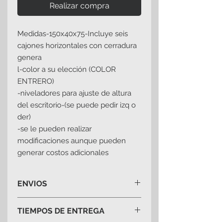
Realizar compra
Medidas-150x40x75-Incluye seis
cajones horizontales con cerradura
genera
l-color a su elección (COLOR
ENTRERO)
-niveladores para ajuste de altura
del escritorio-(se puede pedir izq o
der)
-se le pueden realizar
modificaciones aunque pueden
generar costos adicionales
ENVIOS
-costo de envio en ciudad de mexico
TIEMPOS DE ENTREGA
500 pesos instalación incluida