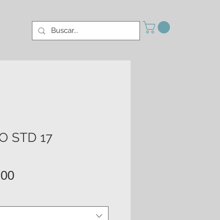
More
O STD 17
Precio
.00