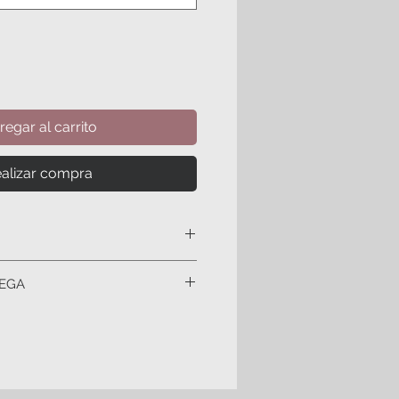
regar al carrito
alizar compra
ciudad de mexico 650 pesos
REGA
estado de México y otros estados
puede variar dependiendo la
debe cotizar por adelantado
a en la producción
tería hacia algunos lugares del
viamos de dos a tres semanas.
demás estados de la republica
un empaque de 400 pesos.